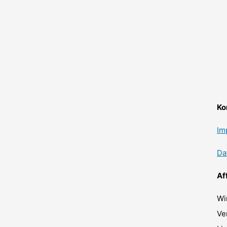
Ko
Im
Da
Af
Wi
Ve