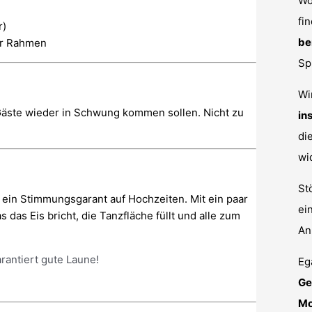
Wo
fi
r)
be
her Rahmen
Sp
Wi
Gäste wieder in Schwung kommen sollen. Nicht zu
in
di
wi
St
st ein Stimmungsgarant auf Hochzeiten. Mit ein paar
ei
 das Eis bricht, die Tanzfläche füllt und alle zum
An
rantiert gute Laune!
Eg
Ge
Mo