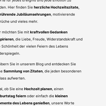
rte für jedes Ereignis und jede Emotion zu
nden. Hier finden Sie
herzliche Hochzeitszitate,
rührende Jubiläumsehrungen
, motivierende
rüche und vieles mehr.
r möchten Sie mit
kraftvollen Gedanken
spirieren
, die Liebe, Freude, Widerstandskraft und
e Schönheit der vielen Feiern des Lebens
derspiegeln.
öbern Sie in unserem Blog und entdecken Sie
ne
Sammlung von Zitaten
, die jeden besonderen
lass aufwerten.
al, ob Sie eine
Hochzeit planen
, einen
burtstag feiern
oder einfach die
kleinen
mente des Lebens genießen
, unsere Worte