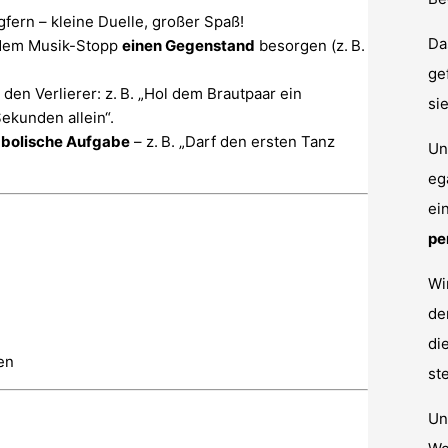
gfern – kleine Duelle, großer Spaß!
Da
jedem Musik-Stopp
einen Gegenstand
besorgen (z. B.
ge
 den Verlierer: z. B. „Hol dem Brautpaar ein
si
Sekunden allein“.
mbolische Aufgabe
– z. B. „Darf den ersten Tanz
Un
eg
ei
pe
Wi
d
di
en
st
Un