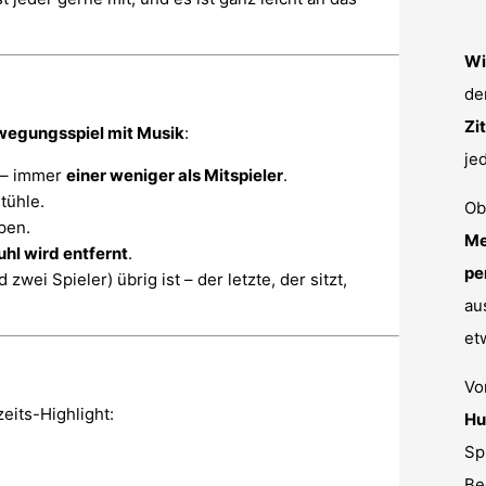
Wi
de
Zi
egungsspiel mit Musik
:
je
– immer
einer weniger als Mitspieler
.
tühle.
Ob
pen.
Me
uhl wird entfernt
.
pe
 zwei Spieler) übrig ist – der letzte, der sitzt,
au
et
V
eits-Highlight:
Hu
Sp
Be