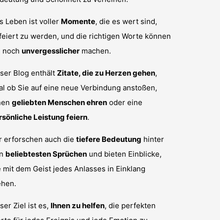
s Leben ist voller
Momente
, die es wert sind,
feiert zu werden, und die richtigen Worte können
e noch
unvergesslicher
machen.
ser Blog enthält
Zitate, die zu Herzen gehen
,
al ob Sie auf eine neue Verbindung anstoßen,
nen
geliebten Menschen ehren
oder eine
rsönliche Leistung feiern
.
r erforschen auch die
tiefere Bedeutung
hinter
en
beliebtesten Sprüchen
und bieten Einblicke,
e mit dem Geist jedes Anlasses in Einklang
ehen.
ser Ziel ist es,
Ihnen zu helfen
, die perfekten