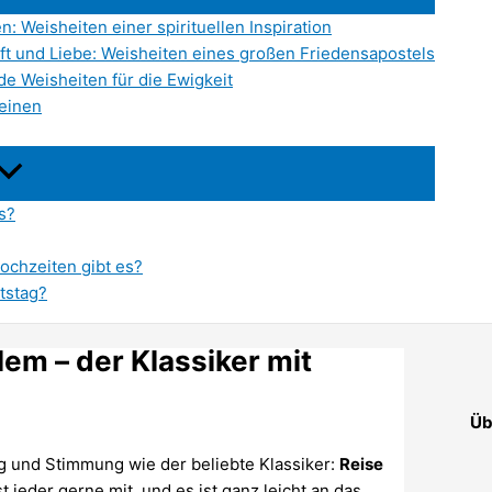
n: Weisheiten einer spirituellen Inspiration
ft und Liebe: Weisheiten eines großen Friedensapostels
de Weisheiten für die Ewigkeit
leinen
s?
ochzeiten gibt es?
tstag?
em – der Klassiker mit
Üb
ng und Stimmung wie der beliebte Klassiker:
Reise
t jeder gerne mit, und es ist ganz leicht an das