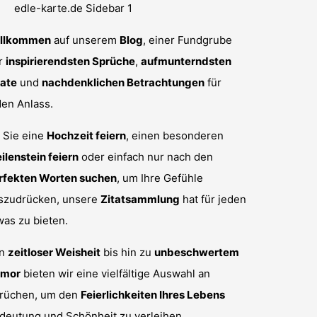
llkommen
auf unserem
Blog
, einer Fundgrube
r
inspirierendsten Sprüche
,
aufmunterndsten
tate
und
nachdenklichen Betrachtungen
für
den Anlass.
 Sie eine
Hochzeit feiern
, einen besonderen
ilenstein feiern
oder einfach nur nach den
rfekten Worten suchen
, um Ihre Gefühle
szudrücken, unsere
Zitatsammlung
hat für jeden
was zu bieten.
on
zeitloser Weisheit
bis hin zu
unbeschwertem
mor
bieten wir eine vielfältige Auswahl an
rüchen, um den
Feierlichkeiten Ihres Lebens
deutung und Schönheit zu verleihen.