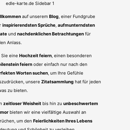
llkommen
auf unserem
Blog
, einer Fundgrube
r
inspirierendsten Sprüche
,
aufmunterndsten
tate
und
nachdenklichen Betrachtungen
für
den Anlass.
 Sie eine
Hochzeit feiern
, einen besonderen
ilenstein feiern
oder einfach nur nach den
rfekten Worten suchen
, um Ihre Gefühle
szudrücken, unsere
Zitatsammlung
hat für jeden
was zu bieten.
on
zeitloser Weisheit
bis hin zu
unbeschwertem
mor
bieten wir eine vielfältige Auswahl an
rüchen, um den
Feierlichkeiten Ihres Lebens
deutung und Schönheit zu verleihen.