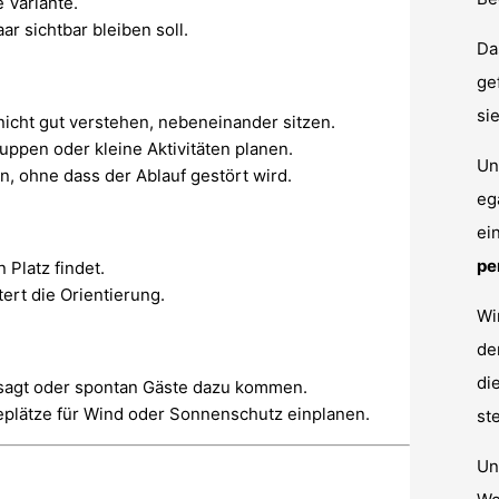
e Variante.
r sichtbar bleiben soll.
Da
ge
si
nicht gut verstehen, nebeneinander sitzen.
uppen oder kleine Aktivitäten planen.
Un
n, ohne dass der Ablauf gestört wird.
eg
ei
pe
 Platz findet.
ert die Orientierung.
Wi
d
di
 absagt oder spontan Gäste dazu kommen.
plätze für Wind oder Sonnenschutz einplanen.
st
Un