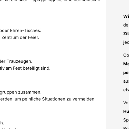
Wi
de
- oder Ehren-Tisches.
Zi
s Zentrum der Feier.
je
Ob
oder Trauzeugen.
Me
iv am Fest beteiligt sind.
pe
au
et
rsgruppen zusammen.
werden, um peinliche Situationen zu vermeiden.
V
Hu
Sp
h.
Be