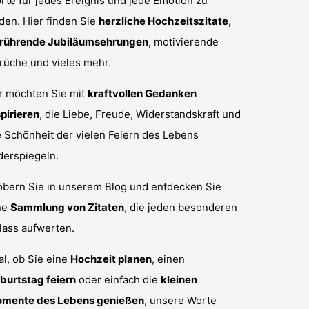
rte für jedes Ereignis und jede Emotion zu
nden. Hier finden Sie
herzliche Hochzeitszitate,
rührende Jubiläumsehrungen
, motivierende
rüche und vieles mehr.
r möchten Sie mit
kraftvollen Gedanken
spirieren
, die Liebe, Freude, Widerstandskraft und
e Schönheit der vielen Feiern des Lebens
derspiegeln.
öbern Sie in unserem Blog und entdecken Sie
ne
Sammlung von Zitaten
, die jeden besonderen
lass aufwerten.
al, ob Sie eine
Hochzeit planen
, einen
burtstag feiern
oder einfach die
kleinen
mente des Lebens genießen
, unsere Worte