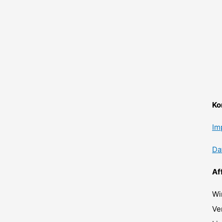
Ko
Im
Da
Af
Wi
Ve