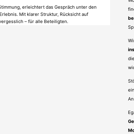
Wo
Stimmung, erleichtert das Gespräch unter den
fi
ebnis. Mit klarer Struktur, Rücksicht auf
be
rgesslich – für alle Beteiligten.
Sp
Wi
in
di
wi
St
ei
An
Eg
Ge
Mo