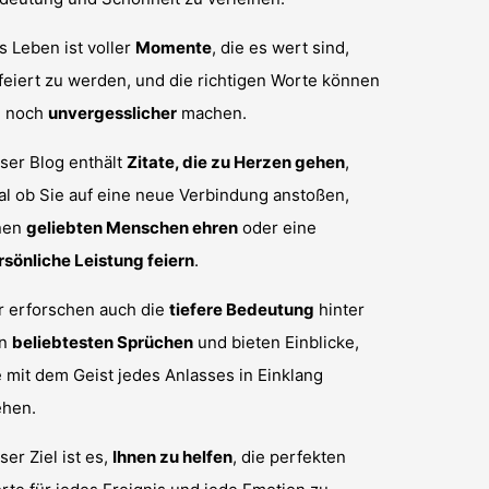
s Leben ist voller
Momente
, die es wert sind,
feiert zu werden, und die richtigen Worte können
e noch
unvergesslicher
machen.
ser Blog enthält
Zitate, die zu Herzen gehen
,
al ob Sie auf eine neue Verbindung anstoßen,
nen
geliebten Menschen ehren
oder eine
rsönliche Leistung feiern
.
r erforschen auch die
tiefere Bedeutung
hinter
en
beliebtesten Sprüchen
und bieten Einblicke,
e mit dem Geist jedes Anlasses in Einklang
ehen.
ser Ziel ist es,
Ihnen zu helfen
, die perfekten