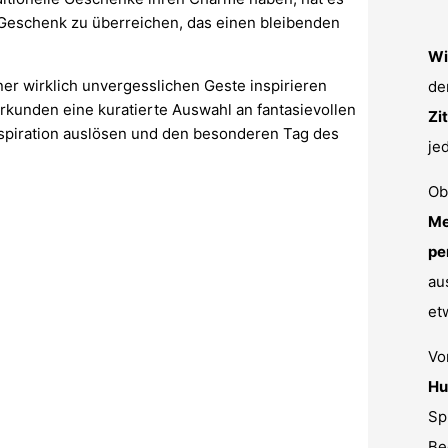
 Geschenk zu überreichen, das einen bleibenden
Wi
er wirklich unvergesslichen Geste inspirieren
de
erkunden eine kuratierte Auswahl an fantasievollen
Zi
nspiration auslösen und den besonderen Tag des
je
Ob
Me
pe
au
et
V
Hu
Sp
Be