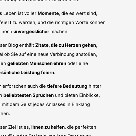
s Leben ist voller
Momente
, die es wert sind,
feiert zu werden, und die richtigen Worte können
e noch
unvergesslicher
machen.
ser Blog enthält
Zitate, die zu Herzen gehen
,
al ob Sie auf eine neue Verbindung anstoßen,
nen
geliebten Menschen ehren
oder eine
rsönliche Leistung feiern
.
r erforschen auch die
tiefere Bedeutung
hinter
en
beliebtesten Sprüchen
und bieten Einblicke,
e mit dem Geist jedes Anlasses in Einklang
ehen.
ser Ziel ist es,
Ihnen zu helfen
, die perfekten