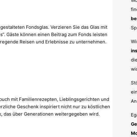
Wo
fi
be
gestalteten Fondsglas. Verzieren Sie das Glas mit
Sp
s“. Gäste können einen Beitrag zum Fonds leisten
Wi
fregende Reisen und Erlebnisse zu unternehmen.
in
di
wi
St
ei
hbuch mit Familienrezepten, Lieblingsgerichten und
An
rzliche Geschenk inspiriert nicht nur zu köstlichen
k, das über Generationen weitergegeben wird.
Eg
Ge
Mo