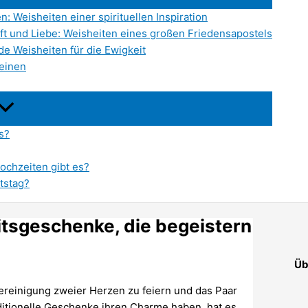
n: Weisheiten einer spirituellen Inspiration
ft und Liebe: Weisheiten eines großen Friedensapostels
de Weisheiten für die Ewigkeit
leinen
s?
ochzeiten gibt es?
tstag?
itsgeschenke, die begeistern
Üb
ereinigung zweier Herzen zu feiern und das Paar
itionelle Geschenke ihren Charme haben, hat es