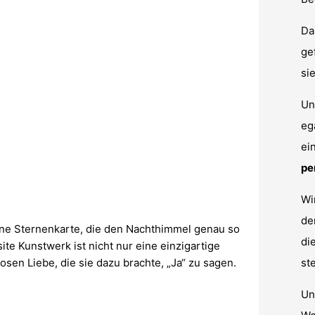
Da
ge
si
Un
eg
ei
pe
Wi
d
öne Sternenkarte, die den Nachthimmel genau so
di
ite Kunstwerk ist nicht nur eine einzigartige
osen Liebe, die sie dazu brachte, „Ja“ zu sagen.
st
Un