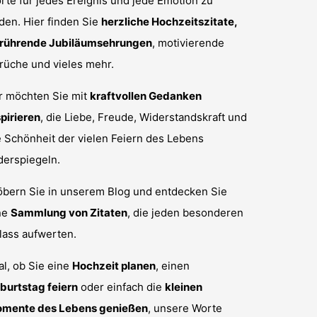
rte für jedes Ereignis und jede Emotion zu
nden. Hier finden Sie
herzliche Hochzeitszitate,
rührende Jubiläumsehrungen
, motivierende
rüche und vieles mehr.
r möchten Sie mit
kraftvollen Gedanken
spirieren
, die Liebe, Freude, Widerstandskraft und
e Schönheit der vielen Feiern des Lebens
derspiegeln.
öbern Sie in unserem Blog und entdecken Sie
ne
Sammlung von Zitaten
, die jeden besonderen
lass aufwerten.
al, ob Sie eine
Hochzeit planen
, einen
burtstag feiern
oder einfach die
kleinen
mente des Lebens genießen
, unsere Worte