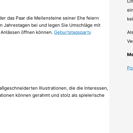
Li
ei
der das Paar die Meilensteine seiner Ehe feiern
ke
en Jahrestagen bei und legen Sie Umschläge mit
Al
 Anlässen öffnen können.
Geburtstagsparty
Ve
Me
Po
aßgeschneiderten Illustrationen, die die Interessen,
ationen können gerahmt und stolz als spielerische