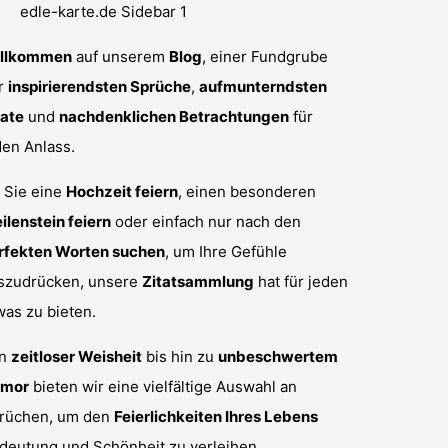
llkommen
auf unserem
Blog
, einer Fundgrube
r
inspirierendsten Sprüche
,
aufmunterndsten
tate
und
nachdenklichen Betrachtungen
für
den Anlass.
 Sie eine
Hochzeit feiern
, einen besonderen
ilenstein feiern
oder einfach nur nach den
rfekten Worten suchen
, um Ihre Gefühle
szudrücken, unsere
Zitatsammlung
hat für jeden
was zu bieten.
on
zeitloser Weisheit
bis hin zu
unbeschwertem
mor
bieten wir eine vielfältige Auswahl an
rüchen, um den
Feierlichkeiten Ihres Lebens
deutung und Schönheit zu verleihen.